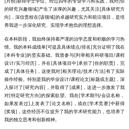
[月份]获得学士学位。经过四年的专业学习和实践，我对[你
的研究兴趣领域]产生了浓厚的兴趣，尤其关注[具体研究方
向]，深信贵校在[该领域]的卓越研究实力和前沿项目，是培
养我进一步深化研究、实现学术抱负的理想选择。
在本科阶段，我始终保持着严谨的治学态度和积极的学习热
情。我的本科成绩单[可提及具体绩点/排名]充分证明了我在
[本科专业]的坚实基础。我曾参与[列举相关科研项目/课程
设计/实习经历]，并在[具体项目中]承担了[你的职责]，完
成了[具体任务]，这使我对[相关理论/技术/方法]有了实际
操作经验。特别是我的毕业设计/课程论文[标题或主题]，深
入探讨了[研究内容]，并取得了[成果]，这进一步激发了我
对[特定研究方向]的探索欲望。我在[学术期刊/会议名称，
如果发表过]上发表了[论文名称]，或在[学术竞赛]中获得
[奖项]，这些经历不仅提升了我的学术研究能力，也培养了
我的独立思考和创新精神。