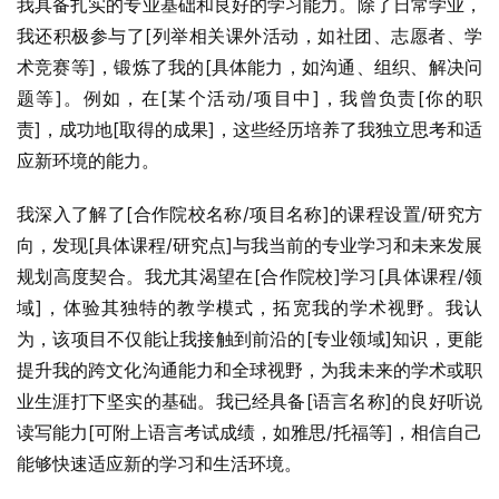
我具备扎实的专业基础和良好的学习能力。除了日常学业，
我还积极参与了[列举相关课外活动，如社团、志愿者、学
术竞赛等]，锻炼了我的[具体能力，如沟通、组织、解决问
题等]。例如，在[某个活动/项目中]，我曾负责[你的职
责]，成功地[取得的成果]，这些经历培养了我独立思考和适
应新环境的能力。
我深入了解了[合作院校名称/项目名称]的课程设置/研究方
向，发现[具体课程/研究点]与我当前的专业学习和未来发展
规划高度契合。我尤其渴望在[合作院校]学习[具体课程/领
域]，体验其独特的教学模式，拓宽我的学术视野。我认
为，该项目不仅能让我接触到前沿的[专业领域]知识，更能
提升我的跨文化沟通能力和全球视野，为我未来的学术或职
业生涯打下坚实的基础。我已经具备[语言名称]的良好听说
读写能力[可附上语言考试成绩，如雅思/托福等]，相信自己
能够快速适应新的学习和生活环境。