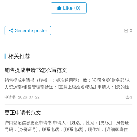
Like
(0)
Generate poster
0
相关推荐
销售提成申请书怎么写范文
销售提成申请书（模板一：标准通用型） 致：[公司名称]财务部/人
力资源部/销售管理部抄送：[直属上级姓名/职位] 申请人：[您的姓
名]所属部门：[具体销售部门/分公司]岗位职称：[…
申请书
2026-07-22
3
更正申请书范文
户口登记信息更正申请书 申请人：[姓名]，性别：[男/女]，身份证
号码：[身份证号]，联系电话：[联系电话]，现住址：[详细家庭住
址]。 申请事项：请求贵所依法对申请人户口簿上的[…