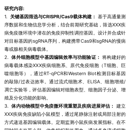
研究内容:
1.  
关键基因筛选与CRISPR/Cas9载体构建：
 基于高通量测
序数据和生物信息学分析，结合前期研究基础，筛选XXX疾
病免疫微环境中潜在的免疫抑制性调控基因。设计并合成针
对目标基因的sgRNA序列，构建携带Cas9和sgRNA的慢病
毒或腺相关病毒载体。
2.  
体外细胞模型中基因编辑效率与功能验证：
 将构建好的
病毒载体感染XXX疾病细胞系、原代免疫细胞（T细胞、巨
噬细胞等），通过RT-qPCR和Western Blot检测目标基因
的敲除/过表达效率。通过流式细胞术、ELISA、细胞增殖/
凋亡实验等，评估基因编辑对细胞表型、细胞因子分泌、增
殖及分化功能的影响。
3.  
体内动物模型中免疫微环境重塑及疾病进展评估：
 建立
XXX疾病免疫缺陷小鼠模型，通过尾静脉注射或局部注射的
方式递送基因编辑载体。定期监测小鼠疾病发展指标。在不