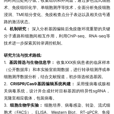
同时间点处死小鼠，收集组织和外周血，通过多色流式细胞
术、免疫组织化学、单细胞测序等技术，全面分析免疫细胞
浸润、TME组分变化、免疫检查点分子表达以及相关信号通
路的激活状态。
4.  
机制研究：
 深入分析基因编辑后免疫微环境重塑的关键
分子通路和细胞间相互作用，利用ChIP-seq、RNA-seq等
技术进一步探索其转录调控机制。
研究方法与技术路线:
1.  
基因筛选与生物信息学：
 收集XXX疾病患者的临床样本
（公开数据库）和本实验室前期数据，进行转录组测序或单
细胞测序数据分析，结合文献报道，初步筛选候选基因。
2.  
CRISPR/Cas9基因编辑系统构建：
 采用慢病毒或腺相
关病毒系统，设计并合成针对目标基因的特异性sgRNA，
克隆至相应载体，包装病毒。
3.  
细胞生物学实验：
 细胞培养、病毒感染、转染、流式细
胞术（FACS）、ELISA、Western Blot、RT-qPCR、免疫