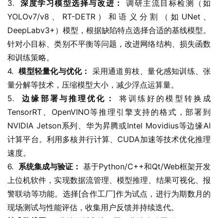
3.  
深度学习模型选择与改进：
 调研主流目标检测（如
YOLOv7/v8、RT-DETR）和语义分割（如UNet、
DeepLabv3+）模型，根据缺陷特点选择合适的基线模型。
针对小目标、类别不平衡等问题，改进网络结构、损失函数
和训练策略。
4.  
模型轻量化与优化：
 采用通道剪枝、量化感知训练、张
量分解等技术，压缩模型大小，减少浮点运算量。
5.  
边缘部署与推理优化：
 将训练好的模型转换成
TensorRT、OpenVINO等推理引擎支持的格式，部署到
NVIDIA Jetson系列、华为昇腾或Intel Movidius等边缘AI
计算平台。利用多核并行计算、CUDA加速等技术优化推理
速度。
6.  
系统集成与验证：
 基于Python/C++和Qt/Web框架开发
上位机软件，实现数据流管理、模型推理、结果可视化、报
警联动等功能。选择[合作工厂]作为试点，进行为期数月的
现场测试与性能评估，收集用户反馈并持续迭代。