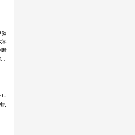
，
经验
教学
创新
流，
处理
则的