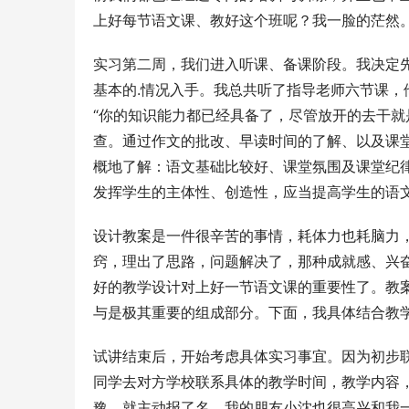
上好每节语文课、教好这个班呢？我一脸的茫然
实习第二周，我们进入听课、备课阶段。我决定
基本的.情况入手。我总共听了指导老师六节课
“你的知识能力都已经具备了，尽管放开的去干就
查。通过作文的批改、早读时间的了解、以及课
概地了解：语文基础比较好、课堂氛围及课堂纪
发挥学生的主体性、创造性，应当提高学生的语
设计教案是一件很辛苦的事情，耗体力也耗脑力
窍，理出了思路，问题解决了，那种成就感、兴
好的教学设计对上好一节语文课的重要性了。教
与是极其重要的组成部分。下面，我具体结合教
试讲结束后，开始考虑具体实习事宜。因为初步
同学去对方学校联系具体的教学时间，教学内容
豫，就主动报了名，我的朋友小沈也很高兴和我