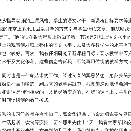
。
先从指导老师的上课风格、学生的语文水平、新课程目标要求等
，他的课堂上多采用启发引导的方式引导学生研读文章。他鼓励我
是了。”他的话在很大程度上激励了我。其次是对班上语文水平
堂上的观察我对班上整体的语文水平，以及大多数学生的水平有
律也比较好。再次，我有仔细研究了新课程目标：要求教学中应
文水平及文化修养。这些信息告诉我：不能再用传统的教学方式
，同时也是一件颇艺术的工作。经过良久的冥思苦想，忽然头脑
奋感是不言而喻的。到后来的教学实践中，我更加深刻地体会到
案和讲课是相辅相成的，又是灵活变通的。在我的课堂上，学生
学时间谈谈我的教学模式。
联系的实习学校是在台州椒江，离金华很远，当金老师说要先派
，生活起居，饮食等安排，要在那里先住上4天，我看大家都比
一起作为开路先锋。在先到的几天中，我们帮助当地学校的历史