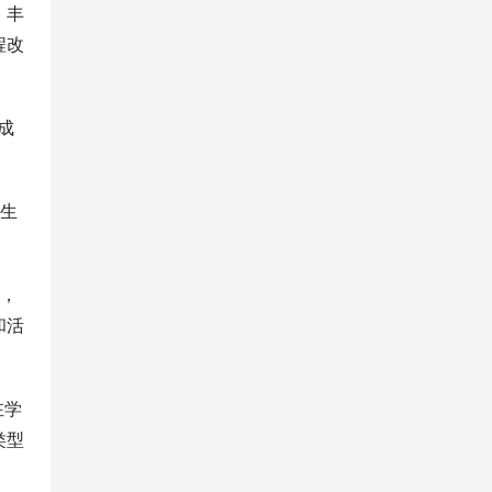
，丰
程改
成
学生
快，
和活
在学
类型