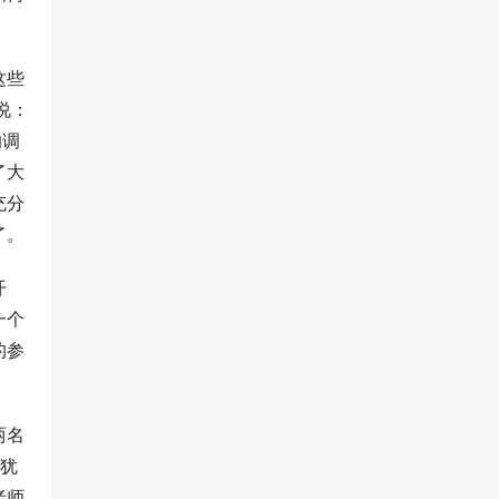
这些
说：
的调
了大
充分
了。
开
一个
的参
两名
较犹
老师