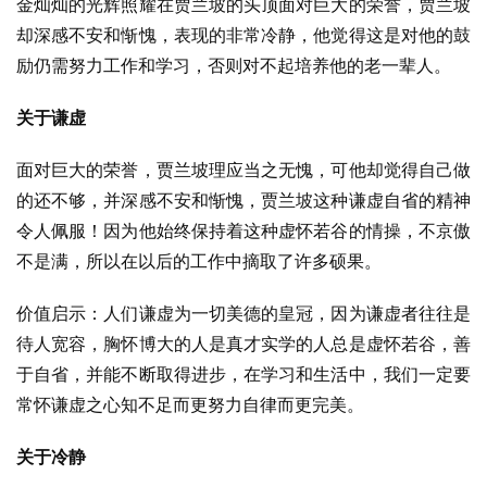
金灿灿的光辉照耀在贾兰坡的头顶面对巨大的荣誉，贾兰坡
却深感不安和惭愧，表现的非常冷静，他觉得这是对他的鼓
励仍需努力工作和学习，否则对不起培养他的老一辈人。
关于谦虚
面对巨大的荣誉，贾兰坡理应当之无愧，可他却觉得自己做
的还不够，并深感不安和惭愧，贾兰坡这种谦虚自省的精神
令人佩服！因为他始终保持着这种虚怀若谷的情操，不京傲
不是满，所以在以后的工作中摘取了许多硕果。
价值启示：人们谦虚为一切美德的皇冠，因为谦虚者往往是
待人宽容，胸怀博大的人是真才实学的人总是虚怀若谷，善
于自省，并能不断取得进步，在学习和生活中，我们一定要
常怀谦虚之心知不足而更努力自律而更完美。
关于冷静