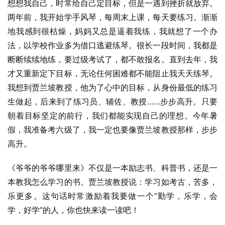
想想我自己，时常给自己定目标，但是一遇到挫折就放弃。
两年前，我开始学手风琴，每周末上课，每天要练习。渐渐
地我感到很枯燥，妈妈又总是逼着我练，我就想了一个办
法，以学校作业多为借口逃避练琴。很长一段时间，我都是
断断续续地练，要过级考试了，都不敢报名。直到去年，我
才又重新定下目标，无论任何困难都不能阻止我天天练琴。
我想到贾兰坡教授，他为了心中的目标，从身份最低的练习
生做起，后来到了练习员、辅佐、教授……步步高升。只要
朝着目标坚定的前行，我们都能实现自己的理想。今年暑
假，我准备考六级了，我一定也要像贾兰坡教授那样，步步
高升。
《爷爷的爷爷哪里来》不仅是一本励志书、科普书，还是一
本教我怎么学习的书。贾兰坡教授说：学习如考古，苦多，
乐更多。这句话时常激励着我要做一个“勤学，乐学，会
学，好学”的人，你也快来读一读吧！