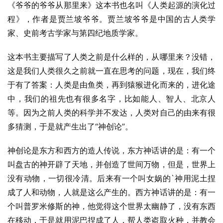
《爷爷的爷爷从那里来》这本书也名叫《人类起源的演化过
程》，作者是贾兰坡爷爷。贾兰坡爷爷是中国的古人类学
家、史前考古学家与第四纪地质学家。
这本书主要描写了人类之前是什么样的，从哪里来？没错，
这是我们人类很久之前就一直在思考的问题，现在，我们终
于有了答案：人类是由鱼类，再到猿猴进化而来的，进化途
中，我们的祖先也有很多名字，比如能人、智人、北京人
等。因为之前人类的科学并不发达，人类对自己的由来有很
多猜测，于是就产生出了“神创论”。
神创论是东方和西方的造人传说，东方神话讲的是：有一个
叫盘古的神开辟了天地，并创造了世间万物，但是，世界上
没有动物，一切很冷清。后来有一个叫女娲的`神用泥土捏
成了人和动物，人就是这么产生的。西方神话讲的是：有一
个叫普罗米修斯的神，他觉得这个世界太幽静了，没有东西
在移动，于是就用泥巴捏成了人，帮人类盗取火种，并教会