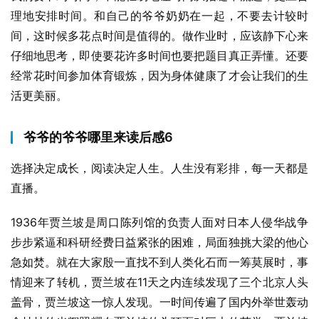
理地安排时间。和自己的爷爷奶奶在一起，不要去计较时
间，这时候多花点时间是值得的。做作业时，应该静下心来
仔细地思考，即使要花许多时间也要把题目真正弄懂。还要
经常花时间参加体育锻炼，因为身体健康了才会让我们的生
活更美丽。
爷爷的爷爷哪里来读后感6
选择决定成长，阅读决定人生。人生没有彩排，每一天都是
直播。
1936年贾兰坡是周口陈列馆的负责人面对日本人侵华战争
步步紧逼和科研经费日益紧张的困难，局面独挑大梁的他心
急如焚。就在大家殷一直找不到人类化石而一筹莫展时，事
情迎来了转机，贾兰坡在11天之内连续发现了三个北京人头
盖骨，贾兰坡这一惊人发现。一时间传遍了国内外举世轰动