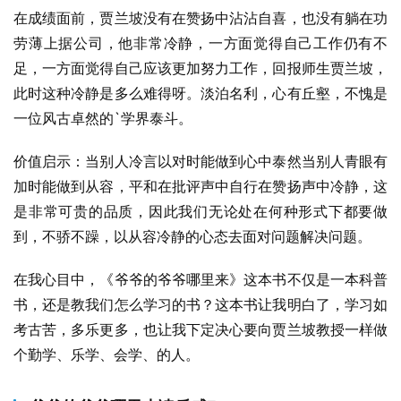
在成绩面前，贾兰坡没有在赞扬中沾沾自喜，也没有躺在功
劳薄上据公司，他非常冷静，一方面觉得自己工作仍有不
足，一方面觉得自己应该更加努力工作，回报师生贾兰坡，
此时这种冷静是多么难得呀。淡泊名利，心有丘壑，不愧是
一位风古卓然的`学界泰斗。
价值启示：当别人冷言以对时能做到心中泰然当别人青眼有
加时能做到从容，平和在批评声中自行在赞扬声中冷静，这
是非常可贵的品质，因此我们无论处在何种形式下都要做
到，不骄不躁，以从容冷静的心态去面对问题解决问题。
在我心目中，《爷爷的爷爷哪里来》这本书不仅是一本科普
书，还是教我们怎么学习的书？这本书让我明白了，学习如
考古苦，多乐更多，也让我下定决心要向贾兰坡教授一样做
个勤学、乐学、会学、的人。