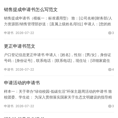
销售提成申请书怎么写范文
销售提成申请书（模板一：标准通用型） 致：[公司名称]财务部/人
力资源部/销售管理部抄送：[直属上级姓名/职位] 申请人：[您的姓
名]所属部门：[具体销售部门/分公司]岗位职称：[…
申请书
2026-07-22
3
更正申请书范文
户口登记信息更正申请书 申请人：[姓名]，性别：[男/女]，身份证
号码：[身份证号]，联系电话：[联系电话]，现住址：[详细家庭住
址]。 申请事项：请求贵所依法对申请人户口簿上的[…
申请书
2026-07-22
4
申请活动的申请书
样本一：关于举办“绿动校园·低碳生活”环保主题周活动的申请书 致
校团委、学生处： 为深入贯彻落实国家关于生态文明建设的指导精
神，增强广大同学的环保意识，倡导绿色、低碳、环保的生活方…
申请书
2026-07-22
3