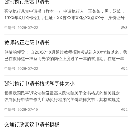
强制执行悬赏申请书
强制执行悬赏申请书（样本一） 申请执行人：王某某，男，汉族，
19XX年X月X日出生，住址：XX省XX市XX区XX路XX号，身份证号
码：XXXXXXXXXXXXXXXXXX，联系电话…
申请书
2026-07-22
3
教师转正定级申请书
尊敬的领导： 自20XX年X月通过教师招聘考试进入XX学校以来，我
已在教师这一神圣而光荣的岗位上度过了一年的试用期。在这一年
的见习期内，在学校领导的悉心关怀下，在同事们的热情帮助和…
申请书
2026-07-22
2
强制执行申请书格式和字体大小
根据我国民事诉讼法律及最高人民法院关于文书格式的相关规定，
强制执行申请书作为启动执行程序的关键法律文书，其格式规范
性、语言严谨性及要件完整性直接影响到法院的立案审核效率。 在
申请书
2026-07-19
2
纸张与…
交通行政复议申请书模板