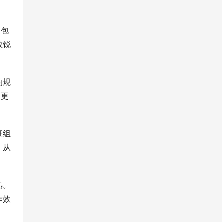
，包
敏锐
的规
，更
班组
，从
熟。
作效