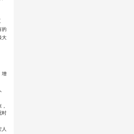
夜
有的
极大
。增
人
张，
况时
安人