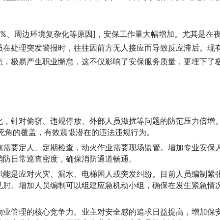
。
0%、周边环境复杂化等原因]，安保工作量大幅增加。尤其是在
员在处理突发警报时，往往因前方无人接应而导致反应滞后。现
态，极易产生职业懈怠，这不仅影响了安保服务质量，更埋下了
化，针对偷窃、违规停放、外部人员滋扰等问题的防范压力倍增
死角的覆盖，有效震慑潜在的违法违规行为。
施需要定人、定期检查，动火作业需要现场监管。增加专业安保
消防日常巡查密度，确保消防通道畅通。
职能是应对火灾、漏水、电梯困人或突发纠纷。目前人员编制紧
见肘。增加人员编制可以组建应急机动小组，确保在发生紧急情
物业管理的核心竞争力。业主对安全感的追求日益提高，增加保