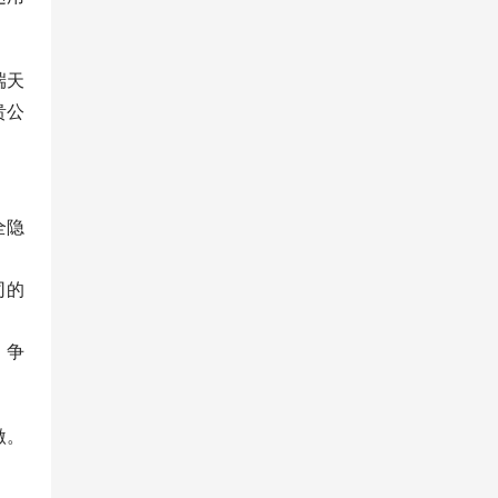
端天
贵公
全隐
司的
，争
激。