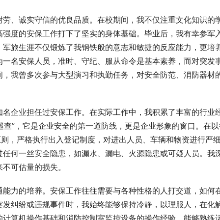
耐劳、诚实守信的优良品质。在校期间，我不仅注重文化知识的
高强度的安保工作打下了坚实的身体基础。毕业后，我有幸参军
。军旅生涯不仅锻炼了我钢铁般的意志和敏捷的反应能力，更培
为一名安保人员，准时、守纪、服从命令是基本素养，而对突发
间，我曾多次参与大型演习和执勤任务，对安全防范、消防器材
知名企业担任过安保工作。在实际工作中，我积累了丰富的行业
“巡查”，它是企业安全的第一道防线，更是企业形象的窗口。在以
原则，严格执行出入登记制度，对进出人员、车辆和物资进行严
过任何一丝安全隐患，如漏水、漏电、火源隐患或可疑人员。我
来不可估量的损失。
通能力的培养。安保工作往往需要与各种性格的人打交道，如何
突发纠纷或违规事件时，我始终能够保持冷静，以理服人，在化
的计算机操作基础和消防控制室监控设备的操作经验，能够熟练