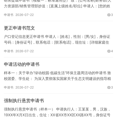
销售提成申请书（模板一：标准通用型） 致：[公司名称]财务部/人
力资源部/销售管理部抄送：[直属上级姓名/职位] 申请人：[您的姓
名]所属部门：[具体销售部门/分公司]岗位职称：[…
申请书
2026-07-22
3
更正申请书范文
户口登记信息更正申请书 申请人：[姓名]，性别：[男/女]，身份证
号码：[身份证号]，联系电话：[联系电话]，现住址：[详细家庭住
址]。 申请事项：请求贵所依法对申请人户口簿上的[…
申请书
2026-07-22
4
申请活动的申请书
样本一：关于举办“绿动校园·低碳生活”环保主题周活动的申请书 致
校团委、学生处： 为深入贯彻落实国家关于生态文明建设的指导精
神，增强广大同学的环保意识，倡导绿色、低碳、环保的生活方…
申请书
2026-07-22
3
强制执行悬赏申请书
强制执行悬赏申请书（样本一） 申请执行人：王某某，男，汉族，
19XX年X月X日出生，住址：XX省XX市XX区XX路XX号，身份证号