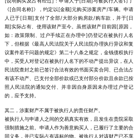
[说明购买及占有经过]：申请人于[日期]与被执行人签订了
《[合同名称]》，约定以[金额]元购买涉案房产/车辆。申请
人已于[日期]支付了全部/大部分购房款/购车款，并于[日
期]实际占有、使用该财产至今。虽然该财产目前因[原因，
如：政策限制、过户手续正在办理中]仍登记在被执行人名
下，但根据《最高人民法院关于人民法院办理执行异议和复
议案件若干问题的规定》第二十八条之规定，金钱债权执行
中，买受人对登记在被执行人名下的不动产提出异议，在人
民法院查封之前已签订合法有效的书面买卖合同、已合法占
有该不动产、已支付全部价款或已支付部分价款且余款已按
照人民法院的通知交付、并非因自身原因未办理过户登记
的，应予支持。
其二，涉案财产不属于被执行人的责任财产。
被执行人与申请人之间的交易真实有效，且发生在贵院采取
强制措施之前。申请人作为善意购买人，已履行了主要的合
同义务，并已实际占有该标的物。被执行人对该财产已不享