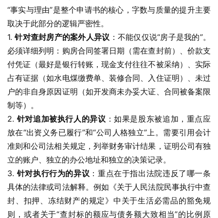
“事实与理由”是整个申请书的核心，字数与质量的提升主要
取决于此部分的逻辑严密性。
1. 
针对查封房产的案外人异议
：不能仅仅说“房子是我的”。
必须详细列明：购房合同签署日期（需在查封前）、价款支
付凭证（最好是银行转账，现金支付往往不被采纳）、实际
占有证据（如水电煤缴费单、装修合同、入住证明）、未过
户的非自身原因证明（如开发商未办妥大证、合同被备案限
制等）。
2. 
针对追加被执行人的异议
：如果是股东被追加，重点应
放在“出资义务已履行”和“公司人格独立”上。需要引用会计
准则和公司法相关规定，列举财务审计结果，证明公司有独
立的账户、独立的办公地址和独立的决策记录。
3. 
针对执行行为的异议
：重点在于指出法院违反了哪一条
具体的法律或司法解释。例如《关于人民法院民事执行中查
封、扣押、冻结财产的规定》中关于生活必需品的豁免规
则，或者关于“查封标的额应与债务额大致相当”的比例原