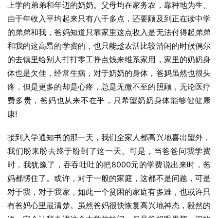
上学的弟弟和年迈的奶奶。父母均在家务农，靠种地为生。
由于年收入平均起来只有八千多点，还要顾及到正在读中学
的弟弟和我，爸妈知道只靠家里这点收入是无法付得起弟弟
和我的这高昂的学费的，也只能趁农活比较清闲的时候偶尔
的去镇里给别人打打零工挣点钱来维系家用，家里的奶奶身
体也是欠佳，经常生病，对于奶奶的身体，爸妈虽然也很头
疼，但是更多的却是心疼，总是无微不至的照顾，无论医疗
费多贵，爸妈也从来不在乎，只希望奶奶身体能够健健康
康!
接到入学通知书的那一天，我们全家人都高兴地喜出望外，
我们盼来盼去终于盼到了这一天。可是，当爸爸问我学费
时，我犹豫了，吞吞吐吐的把8000元的学费说出来时，爸
妈都愣住了。或许，对于一般的家庭，这都不是问题，可是
对于我，对于我家，如此一个贫困的家庭有多难，也或许只
有爸妈心里最清楚。虽然爸妈很快恢复高兴地神态，毅然的