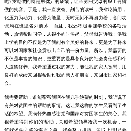
呢?我能做的就是用优异的成绩，让辛劳的父母的脸上有骄
傲的笑容。于是，我一直发奋、刻苦的读书，我省吃简用，
化压力为动力，化爱为能量，无时无刻不再努力着，各门功
课均在班里名列前茅。而且，我还积极参加学校的各项活
动，热情帮助同学，从很小的时候起，父母就告诉我：供我
上学的目的不仅是为了我能有个美好的将来，更是为了将来
可以对国家和社会贡献出自己的一份力量。所以，我需要的
不仅是丰富的知识，更重要的是具备良好的社会责任感和个
人道德修养。我希望通过我的努力，能让我的家人宽慰，用
良好的成绩来回报帮助过我的亲人和朋友，来回报国家和社
会。
我需要帮助，谁能帮帮我啊在我几乎绝望的时刻，我听说了
有关对贫困生的帮助的事情。这让我这样的学生又看到了生
活的希望。我满怀热血感谢党和国家对贫困学生的关心。我
很希望得到你们的’帮助，真诚希望领导给我一次机会，一
解我求学之路的燃眉之急，我会努力拼搏，争取上进!只要