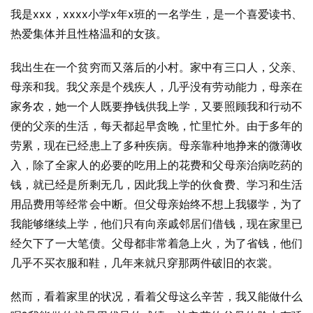
我是xxx，xxxx小学x年x班的一名学生，是一个喜爱读书、
热爱集体并且性格温和的女孩。
我出生在一个贫穷而又落后的小村。家中有三口人，父亲、
母亲和我。我父亲是个残疾人，几乎没有劳动能力，母亲在
家务农，她一个人既要挣钱供我上学，又要照顾我和行动不
便的父亲的生活，每天都起早贪晚，忙里忙外。由于多年的
劳累，现在已经患上了多种疾病。母亲靠种地挣来的微薄收
入，除了全家人的必要的吃用上的花费和父母亲治病吃药的
钱，就已经是所剩无几，因此我上学的伙食费、学习和生活
用品费用等经常会中断。但父母亲始终不想上我辍学，为了
我能够继续上学，他们只有向亲戚邻居们借钱，现在家里已
经欠下了一大笔债。父母都非常着急上火，为了省钱，他们
几乎不买衣服和鞋，几年来就只穿那两件破旧的衣裳。
然而，看着家里的状况，看着父母这么辛苦，我又能做什么