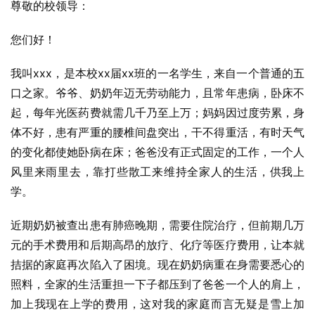
尊敬的校领导：
您们好！
我叫xxx，是本校xx届xx班的一名学生，来自一个普通的五
口之家。爷爷、奶奶年迈无劳动能力，且常年患病，卧床不
起，每年光医药费就需几千乃至上万；妈妈因过度劳累，身
体不好，患有严重的腰椎间盘突出，干不得重活，有时天气
的变化都使她卧病在床；爸爸没有正式固定的工作，一个人
风里来雨里去，靠打些散工来维持全家人的生活，供我上
学。
近期奶奶被查出患有肺癌晚期，需要住院治疗，但前期几万
元的手术费用和后期高昂的放疗、化疗等医疗费用，让本就
拮据的家庭再次陷入了困境。现在奶奶病重在身需要悉心的
照料，全家的生活重担一下子都压到了爸爸一个人的肩上，
加上我现在上学的费用，这对我的家庭而言无疑是雪上加